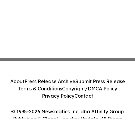
About
Press Release Archive
Submit Press Release
Terms & Conditions
Copyright/DMCA Policy
Privacy Policy
Contact
© 1995-2026 Newsmatics Inc. dba Affinity Group
Publishing & Global Logistics Update. All Rights
Reserved.